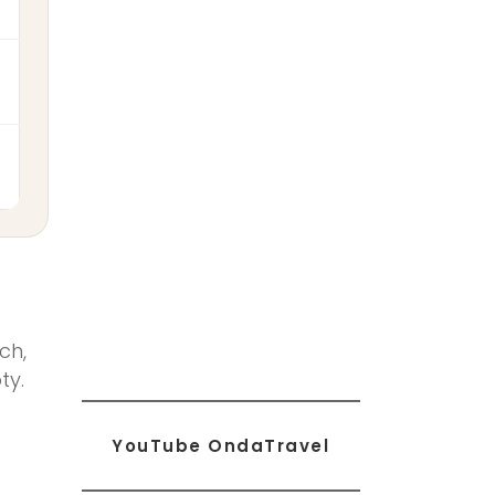
ch,
ty.
YouTube OndaTravel