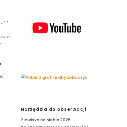
i „po
prawdź
y
y
ny
Narzędzia do obserwacji
Zjawiska na niebie 2026: