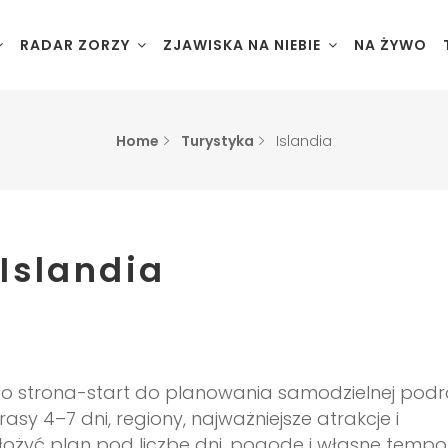
RADAR ZORZY
ZJAWISKA NA NIEBIE
NA ŻYWO
Home
Turystyka
Islandia
Islandia
Reykjavík
Golden Cir
Lofoty
o strona-start do planowania samodzielnej podr
Półwysep 
Senja – T
sy 4–7 dni, regiony, najważniejsze atrakcje i
łożyć plan pod liczbę dni, pogodę i własne tempo
Półwysep 