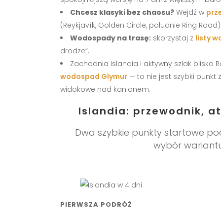
Chcesz klasyki bez chaosu?
Wejdź w
prz
(Reykjavík, Golden Circle, południe Ring Road)
Wodospady na trasę:
skorzystaj z
listy 
drodze”.
Zachodnia Islandia i aktywny szlak blisko 
wodospad Glymur
— to nie jest szybki punkt 
widokowe nad kanionem.
Islandia: przewodnik, at
Dwa szybkie punkty startowe pod
wybór wariantu,
PIERWSZA PODRÓŻ