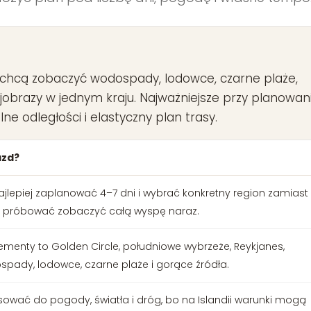
Ring Road
Highlands
re chcą zobaczyć wodospady, lodowce, czarne plaże,
ajobrazy w jednym kraju. Najważniejsze przy planowan
ne odległości i elastyczny plan trasy.
azd?
ajlepiej zaplanować 4–7 dni i wybrać konkretny region zamiast
próbować zobaczyć całą wyspę naraz.
ementy to Golden Circle, południowe wybrzeże, Reykjanes,
pady, lodowce, czarne plaże i gorące źródła.
wać do pogody, światła i dróg, bo na Islandii warunki mogą