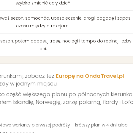
szybko zmienić cały dzień.
wdź sezon, samochód, ubezpieczenie, drogi, pogodę i zapas
czasu między atrakcjami.
i sezon, potem dopasuj trasę, noclegi i tempo do realnej liczby
dni.
kierunkami, zobacz też
Europę na OndaTravel.pl
—
jazdy w jednym miejscu.
ako część większego planu po północnych kierunka
ałem Islandię, Norwegię, zorzę polarną, fiordy i Lofo
towe warianty pierwszej podróży – krótszy plan w 4 dni albo
forem na pogodę.