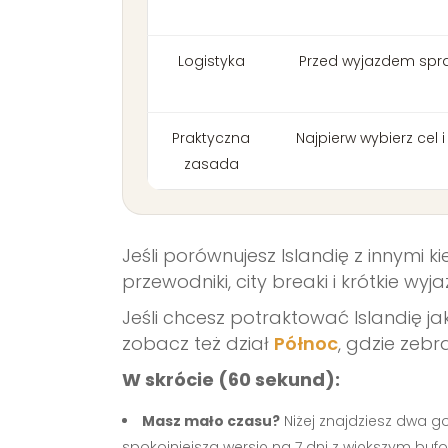
Logistyka
Przed wyjazdem spra
Praktyczna
Najpierw wybierz cel 
zasada
Jeśli porównujesz Islandię z innymi 
przewodniki, city breaki i krótkie wy
Jeśli chcesz potraktować Islandię j
zobacz też dział
Północ
, gdzie zebr
W skrócie (60 sekund):
Masz mało czasu?
Niżej znajdziesz dwa go
spokojniejszą wersję na 7 dni z większym bu