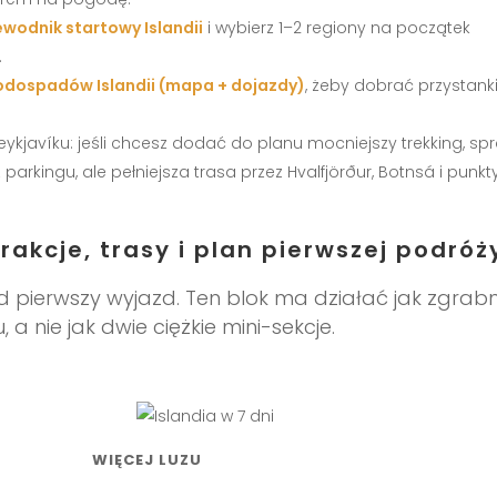
ewodnik startowy Islandii
i wybierz 1–2 regiony na początek
.
wodospadów Islandii (mapa + dojazdy)
, żeby dobrać przystank
Reykjavíku: jeśli chcesz dodać do planu mocniejszy trekking, s
z parkingu, ale pełniejsza trasa przez Hvalfjörður, Botnsá i punkt
rakcje, trasy i plan pierwszej podróż
 pierwszy wyjazd. Ten blok ma działać jak zgrab
 a nie jak dwie ciężkie mini-sekcje.
WIĘCEJ LUZU