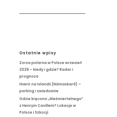
Ostatnie wpisy
Zorza polarna w Polsce wrzesień
2026 – kiedy i gdzie? Radar i
prognoza
Hverir na Islandii (Námaskarð) –
parking i zwiedzanie
Gdzie kręcono „Nieśmiertelnego”
z Henrym Cavillem? Lokacje w
Polsce i Szkocji