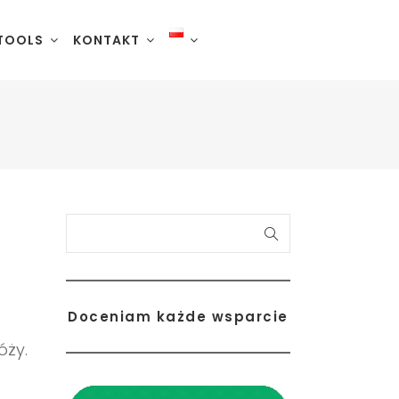
TOOLS
KONTAKT
Szukaj
Doceniam każde wsparcie
cle
óży.
Reykjanes
romso
.
Snæfellsnes