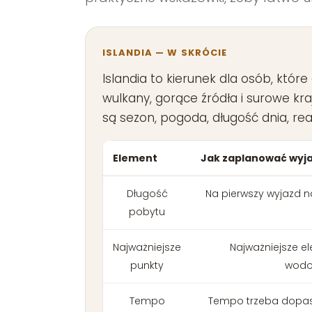
ISLANDIA — W SKRÓCIE
Islandia to kierunek dla osób, któ
wulkany, gorące źródła i surowe kr
są sezon, pogoda, długość dnia, real
Element
Jak zaplanować wyj
Długość
Na pierwszy wyjazd n
pobytu
Najważniejsze
Najważniejsze el
punkty
wodos
Tempo
Tempo trzeba dopaso