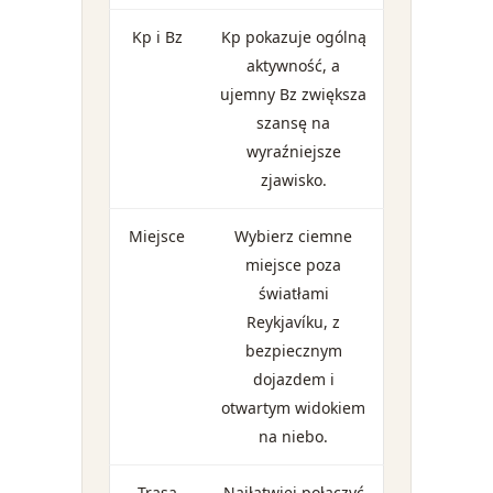
Kp i Bz
Kp pokazuje ogólną
aktywność, a
ujemny Bz zwiększa
szansę na
wyraźniejsze
zjawisko.
Miejsce
Wybierz ciemne
miejsce poza
światłami
Reykjavíku, z
bezpiecznym
dojazdem i
otwartym widokiem
na niebo.
Trasa
Najłatwiej połączyć