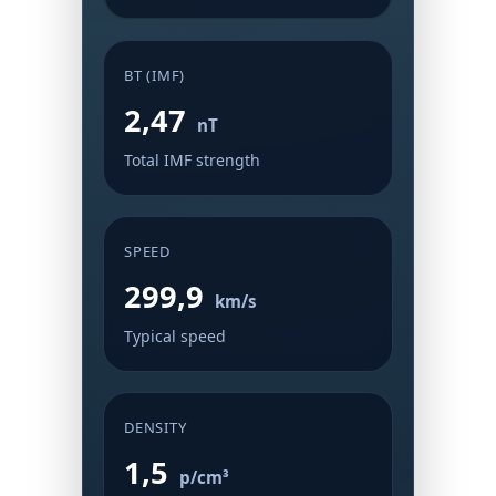
BT (IMF)
2,47
nT
Total IMF strength
SPEED
299,9
km/s
Typical speed
DENSITY
1,5
p/cm³