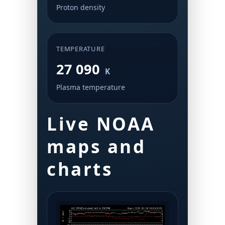
Proton density
TEMPERATURE
27 090
K
Plasma temperature
Live NOAA
maps and
charts