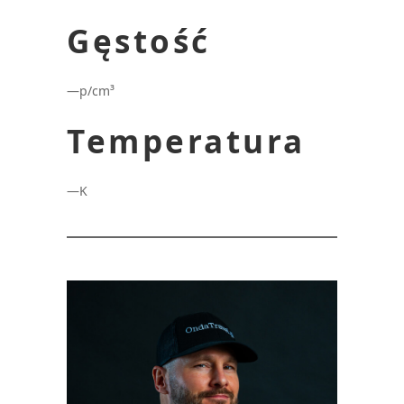
Gęstość
—
p/cm³
Temperatura
—
K