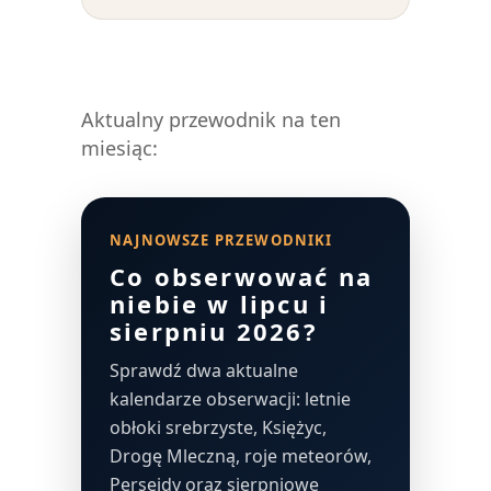
Aktualny przewodnik na ten
miesiąc:
NAJNOWSZE PRZEWODNIKI
Co obserwować na
niebie w lipcu i
sierpniu 2026?
Sprawdź dwa aktualne
kalendarze obserwacji: letnie
obłoki srebrzyste, Księżyc,
Drogę Mleczną, roje meteorów,
Perseidy oraz sierpniowe