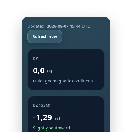
Updated:
2026-08-07 15:44 UTC
Refresh now
KP
0,0
/ 9
Quiet geomagnetic conditions
BZ (GSM)
-1,29
nT
Slightly southward