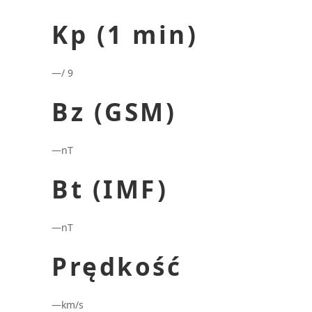
Kp (1 min)
—
/ 9
Bz (GSM)
—
nT
Bt (IMF)
—
nT
Prędkość
—
km/s