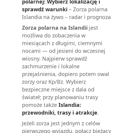
polarnej: Wybierz lokalizację i
sprawdź warunki
–
Zorza polarna
Islandia na żywo – radar i prognoza
Zorza polarna na Islandii
jest
możliwa do zobaczenia w
miesiącach z długimi, ciemnymi
nocami — od jesieni do wczesnej
wiosny. Najpierw sprawdź
zachmurzenie i lokalne
przejaśnienia, dopiero potem owal
zorzy oraz Kp/Bz. Wybierz
bezpieczne miejsce z dala od
świateł; przy planowaniu trasy
pomoże także
Islandia:
przewodniki, trasy i atrakcje
.
Jeżeli zorza jest jednym z celów
pierwszego wyjazdu, połącz bieżący