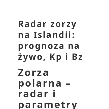
Radar zorzy
na Islandii:
prognoza na
żywo, Kp i Bz
Zorza
polarna –
radar i
parametry