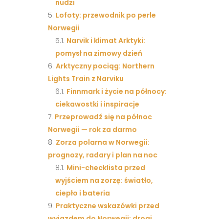
nudzi
Lofoty: przewodnik po perle
Norwegii
Narvik i klimat Arktyki:
pomysł na zimowy dzień
Arktyczny pociąg: Northern
Lights Train z Narviku
Finnmark i życie na północy:
ciekawostki i inspiracje
Przeprowadź się na północ
Norwegii — rok za darmo
Zorza polarna w Norwegii:
prognozy, radary i plan na noc
Mini-checklista przed
wyjściem na zorzę: światło,
ciepło i bateria
Praktyczne wskazówki przed
wyjazdem do Norwegii: drogi,