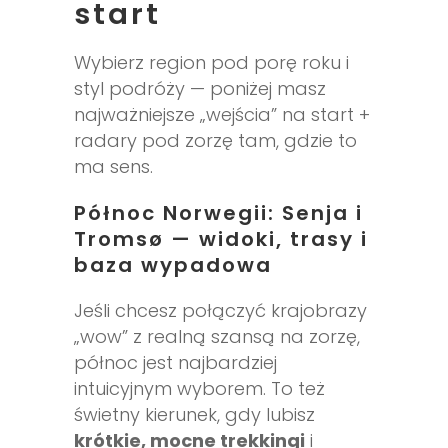
start
Wybierz region pod porę roku i
styl podróży — poniżej masz
najważniejsze „wejścia” na start +
radary pod zorzę tam, gdzie to
ma sens.
Północ Norwegii: Senja i
Tromsø — widoki, trasy i
baza wypadowa
Jeśli chcesz połączyć krajobrazy
„wow” z realną szansą na zorzę,
północ jest najbardziej
intuicyjnym wyborem. To też
świetny kierunek, gdy lubisz
krótkie, mocne trekkingi
i