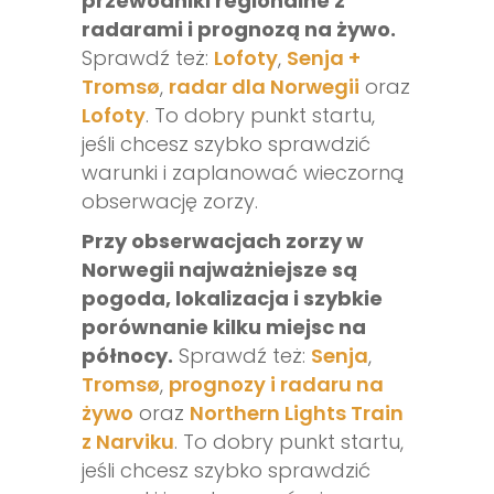
przewodniki regionalne z
radarami i prognozą na żywo.
Sprawdź też:
Lofoty
,
Senja +
Tromsø
,
radar dla Norwegii
oraz
Lofoty
. To dobry punkt startu,
jeśli chcesz szybko sprawdzić
warunki i zaplanować wieczorną
obserwację zorzy.
Przy obserwacjach zorzy w
Norwegii najważniejsze są
pogoda, lokalizacja i szybkie
porównanie kilku miejsc na
północy.
Sprawdź też:
Senja
,
Tromsø
,
prognozy i radaru na
żywo
oraz
Northern Lights Train
z Narviku
. To dobry punkt startu,
jeśli chcesz szybko sprawdzić