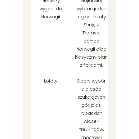
Pierwszy
Najłatwiej
wyjazd do
wybrać jeden
Norwegii
region: Lofoty,
Senję z
Tromsø,
północ
Norwegii albo
klasyczny plan
z fiordami.
Lofoty
Dobry wybór
dla osób
szukających
gór, plaż,
rybackich
wiosek,
trekkingów,
mostów i