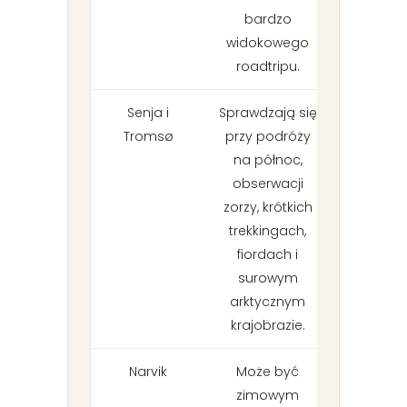
bardzo
widokowego
roadtripu.
Senja i
Sprawdzają się
Tromsø
przy podróży
na północ,
obserwacji
zorzy, krótkich
trekkingach,
fiordach i
surowym
arktycznym
krajobrazie.
Narvik
Może być
zimowym