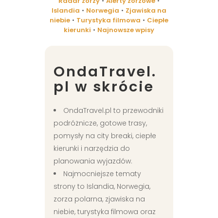
Radar zorzy
•
Alerty zorzowe
•
Islandia
•
Norwegia
•
Zjawiska na
niebie
•
Turystyka filmowa
•
Ciepłe
kierunki
•
Najnowsze wpisy
OndaTravel.
pl w skrócie
OndaTravel.pl to przewodniki
podróżnicze, gotowe trasy,
pomysły na city breaki, ciepłe
kierunki i narzędzia do
planowania wyjazdów.
Najmocniejsze tematy
strony to Islandia, Norwegia,
zorza polarna, zjawiska na
niebie, turystyka filmowa oraz