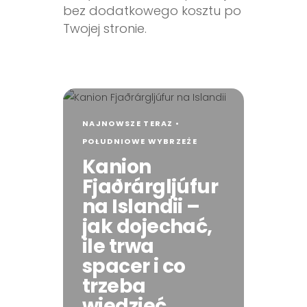
bez dodatkowego kosztu po
Twojej stronie.
NAJNOWSZE TERAZ •
POŁUDNIOWE WYBRZEŻE
Kanion
Fjaðrárgljúfur
na Islandii –
jak dojechać,
ile trwa
spacer i co
trzeba
wiedzieć