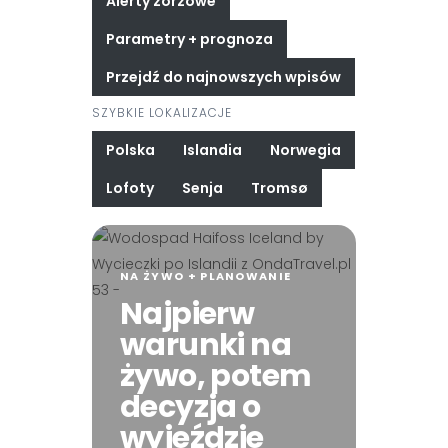
Alerty zorzowe
Parametry + prognoza
Przejdź do najnowszych wpisów
SZYBKIE LOKALIZACJE
Polska
Islandia
Norwegia
Lofoty
Senja
Tromsø
NA ŻYWO + PLANOWANIE
Najpierw
warunki na
żywo, potem
decyzja o
wyjeździe