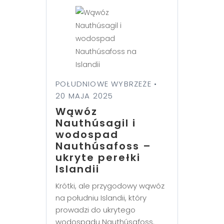
POŁUDNIOWE WYBRZEŻE •
20 MAJA 2025
Wąwóz
Nauthúsagil i
wodospad
Nauthúsafoss –
ukryte perełki
Islandii
Krótki, ale przygodowy wąwóz
na południu Islandii, który
prowadzi do ukrytego
wodospadu Nauthúsafoss.