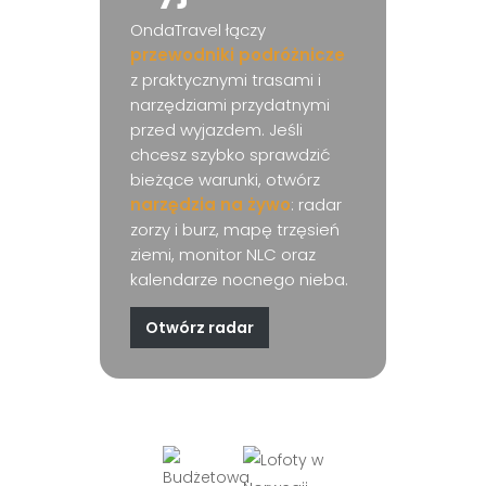
OndaTravel łączy
przewodniki podróżnicze
z praktycznymi trasami i
narzędziami przydatnymi
przed wyjazdem. Jeśli
chcesz szybko sprawdzić
bieżące warunki, otwórz
narzędzia na żywo
: radar
zorzy i burz, mapę trzęsień
ziemi, monitor NLC oraz
kalendarze nocnego nieba.
Otwórz radar