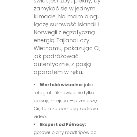
świat jest zbyt piękny, by
zamykać się w jednym
klimacie. Na moim blogu
łączę surowość Islandii i
Norwegii z egzotyczną
energią Tajlandii czy
Wietnamu, pokazując Ci,
jak podróżować
autentycznie, z pasją i
aparatem w ręku.
Wartość wizualna:
jako
fotograf i filmowiec nie tylko
opisuję miejsca — przenoszę
Cię tam za pomocą kadrów i
video.
Ekspert od Północy:
gotowe plany roadtripów po