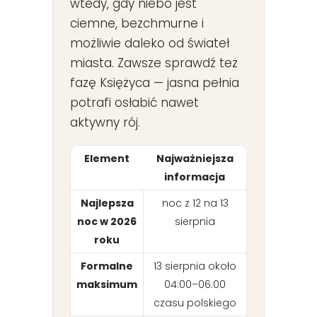
wtedy, gdy niebo jest
ciemne, bezchmurne i
możliwie daleko od świateł
miasta. Zawsze sprawdź też
fazę Księżyca — jasna pełnia
potrafi osłabić nawet
aktywny rój.
Element
Najważniejsza
informacja
Najlepsza
noc z 12 na 13
noc w 2026
sierpnia
roku
Formalne
13 sierpnia około
maksimum
04:00–06:00
czasu polskiego