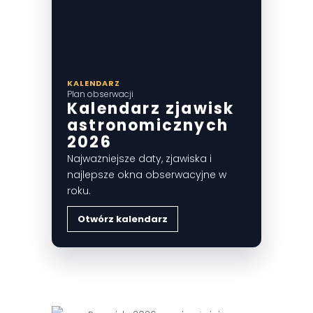
KALENDARZ
Plan obserwacji
Kalendarz zjawisk
astronomicznych
2026
Najważniejsze daty, zjawiska i
najlepsze okna obserwacyjne w
roku.
Otwórz kalendarz