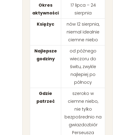
Okres
17 lipca – 24
aktywności
sierpnia
Księżyc
nów 12 sierpnia,
niemal idealnie
ciemne niebo
Najlepsze
od późnego
godziny
wieczoru do
świtu, zwykle
najlepiej po
północy
Gdzie
szeroko w
patrzeć
ciemne niebo,
nie tylko
bezpośrednio na
gwiazdozbiór
Perseusza