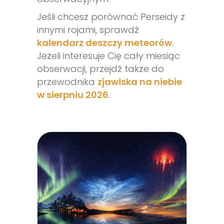
Jeśli chcesz porównać Perseidy z
innymi rojami, sprawdź
kalendarz deszczy meteorów
.
Jeżeli interesuje Cię cały miesiąc
obserwacji, przejdź także do
przewodnika
zjawiska na niebie
w sierpniu 2026
.