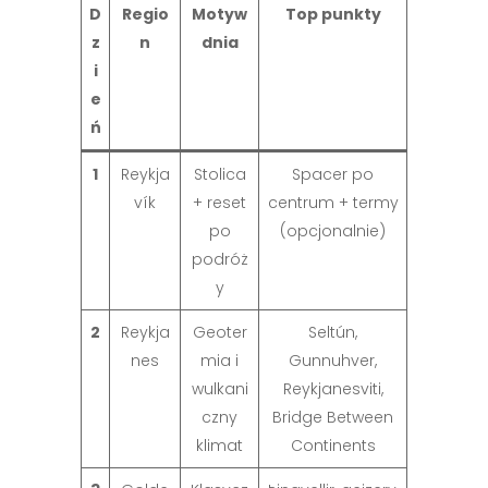
D
Regio
Motyw
Top punkty
z
n
dnia
i
e
ń
1
Reykja
Stolica
Spacer po
vík
+ reset
centrum + termy
po
(opcjonalnie)
podróż
y
2
Reykja
Geoter
Seltún,
nes
mia i
Gunnuhver,
wulkani
Reykjanesviti,
czny
Bridge Between
klimat
Continents