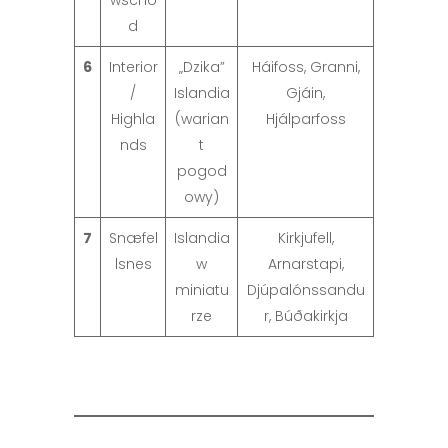
wschó
d
6
Interior
„Dzika”
Háifoss, Granni,
/
Islandia
Gjáin,
Highla
(warian
Hjálparfoss
nds
t
pogod
owy)
7
Snæfel
Islandia
Kirkjufell,
lsnes
w
Arnarstapi,
miniatu
Djúpalónssandu
rze
r, Búðakirkja