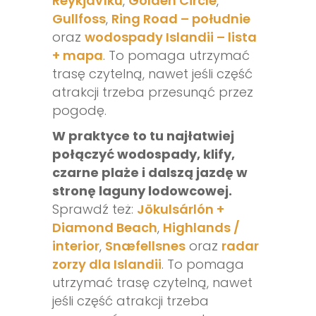
Reykjavíku
,
Golden Circle
,
Gullfoss
,
Ring Road – południe
oraz
wodospady Islandii – lista
+ mapa
. To pomaga utrzymać
trasę czytelną, nawet jeśli część
atrakcji trzeba przesunąć przez
pogodę.
W praktyce to tu najłatwiej
połączyć wodospady, klify,
czarne plaże i dalszą jazdę w
stronę laguny lodowcowej.
Sprawdź też:
Jökulsárlón +
Diamond Beach
,
Highlands /
interior
,
Snæfellsnes
oraz
radar
zorzy dla Islandii
. To pomaga
utrzymać trasę czytelną, nawet
jeśli część atrakcji trzeba