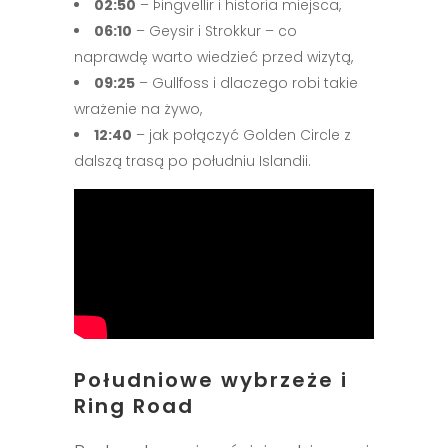
02:50
– Þingvellir i historia miejsca,
06:10
– Geysir i Strokkur – co
naprawdę warto wiedzieć przed wizytą,
09:25
– Gullfoss i dlaczego robi takie
wrażenie na żywo,
12:40
– jak połączyć Golden Circle z
dalszą trasą po południu Islandii.
Południowe wybrzeże i
Ring Road