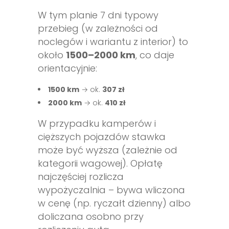
W tym planie 7 dni typowy
przebieg (w zależności od
noclegów i wariantu z interior) to
około
1500–2000 km
, co daje
orientacyjnie:
1500 km
→ ok.
307 zł
2000 km
→ ok.
410 zł
W przypadku kamperów i
cięższych pojazdów stawka
może być wyższa (zależnie od
kategorii wagowej). Opłatę
najczęściej rozlicza
wypożyczalnia – bywa wliczona
w cenę (np. ryczałt dzienny) albo
doliczana osobno przy