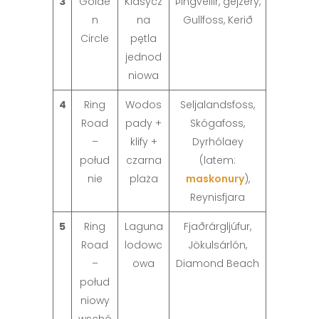
3
Golde
Klasycz
Þingvellir, gejzery,
n
na
Gullfoss, Kerið
Circle
pętla
jednod
niowa
4
Ring
Wodos
Seljalandsfoss,
Road
pady +
Skógafoss,
–
klify +
Dyrhólaey
połud
czarna
(latem:
nie
plaża
maskonury
),
Reynisfjara
5
Ring
Laguna
Fjaðrárgljúfur,
Road
lodowc
Jökulsárlón,
–
owa
Diamond Beach
połud
niowy