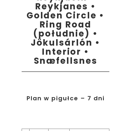
Reykjanes •
Golden Circle •
Ring Road
(południe) •
Jökulsárlón •
Interior •
Snæfellsnes
Plan w pigułce – 7 dni