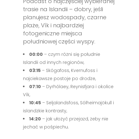
Podcast o najczęściej wybieranej
trasie na Islandii – dobry, jeśli
planujesz wodospady, czarne
plaże, Vík i najbardziej
fotogeniczne miejsca
południowej części wyspy.
00:00
– czym różni się południe
Islandii od innych regionów,
03:15
– Skógafoss, Kvernufoss i
najciekawsze postoje po drodze,
07:10
– Dyrhólaey, Reynisfjara i okolice
Vík,
10:45
– Seljalandsfoss, Sólheimajökull i
islandzkie kontrasty,
14:20
– jak ułożyć przejazd, żeby nie
jechać w pośpiechu.