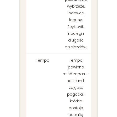
wybrzeże,
lodowce,
laguny,
Reykjavik,
noclegi i
długość
przejazdów.
Tempo
Tempo
powinno
mieć zapas —
na Islandii
zdjęcia,
pogoda i
krótkie
postoje
potrafią