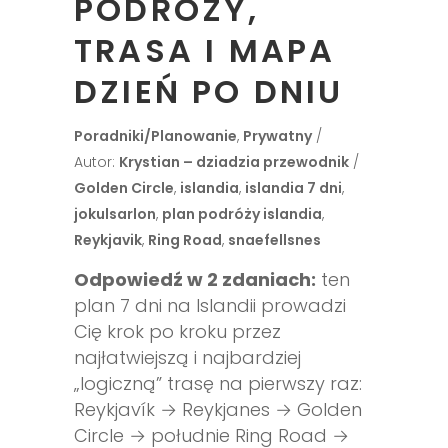
PODRÓŻY,
TRASA I MAPA
DZIEŃ PO DNIU
Poradniki/Planowanie
,
Prywatny
Autor:
Krystian – dziadzia przewodnik
Golden Circle
,
islandia
,
islandia 7 dni
,
jokulsarlon
,
plan podróży islandia
,
Reykjavik
,
Ring Road
,
snaefellsnes
Odpowiedź w 2 zdaniach:
ten
plan 7 dni na Islandii prowadzi
Cię krok po kroku przez
najłatwiejszą i najbardziej
„logiczną” trasę na pierwszy raz:
Reykjavík → Reykjanes → Golden
Circle → południe Ring Road →