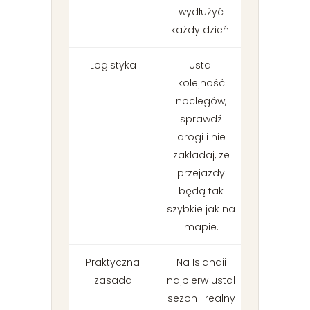
wydłużyć
każdy dzień.
Logistyka
Ustal
kolejność
noclegów,
sprawdź
drogi i nie
zakładaj, że
przejazdy
będą tak
szybkie jak na
mapie.
Praktyczna
Na Islandii
zasada
najpierw ustal
sezon i realny