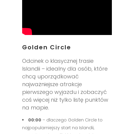
Golden Circle
Odcinek o klasycznej trasie
Islandii – idealny dla osób, które
chcą uporządkować
najważniejsze atrakcje
pierwszego wyjazdu i zobaczyć
coś więcej niż tylko listę punktów
na mapie.
00:00
– dlaczego Golden Circle to
najpopularniejszy start na Islandii,