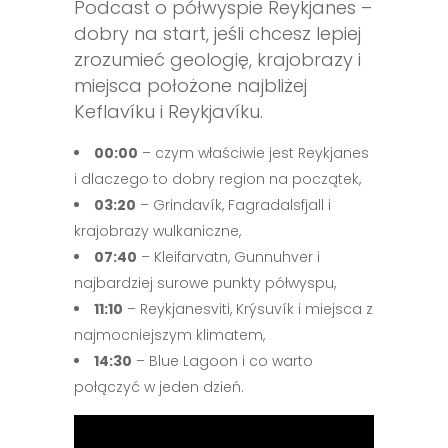
Podcast o półwyspie Reykjanes –
dobry na start, jeśli chcesz lepiej
zrozumieć geologię, krajobrazy i
miejsca położone najbliżej
Keflavíku i Reykjavíku.
00:00
– czym właściwie jest Reykjanes
i dlaczego to dobry region na początek,
03:20
– Grindavík, Fagradalsfjall i
krajobrazy wulkaniczne,
07:40
– Kleifarvatn, Gunnuhver i
najbardziej surowe punkty półwyspu,
11:10
– Reykjanesviti, Krýsuvík i miejsca z
najmocniejszym klimatem,
14:30
– Blue Lagoon i co warto
połączyć w jeden dzień.