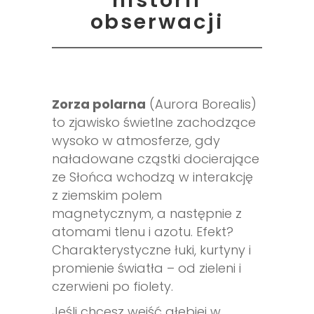
historii
obserwacji
Zorza polarna
(Aurora Borealis)
to zjawisko świetlne zachodzące
wysoko w atmosferze, gdy
naładowane cząstki docierające
ze Słońca wchodzą w interakcję
z ziemskim polem
magnetycznym, a następnie z
atomami tlenu i azotu. Efekt?
Charakterystyczne łuki, kurtyny i
promienie światła – od zieleni i
czerwieni po fiolety.
Jeśli chcesz wejść głębiej w