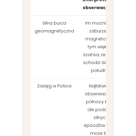
obserwacje?
Silna burza
Im mocniejsze
geomagnetyczna
zaburzenie
magnetosfery,
tym większa
szansa, że zorza
schodzi dalej na
południe.
Zasięg w Polsce
Najłatwiej o
obserwacje na
północy kraju,
ale podczas
silnych
epizodów zorza
może być