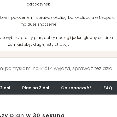
odpoczynek.
brym położeniem i sprawdź okolicę, bo lokalizacja w Neapolu
ma duże znaczenie.
zie wybierz prosty plan, dobry nocleg i jeden główny cel dnia
zamiast zbyt długiej listy atrakcji.
ymi pomysłami na krótki wyjazd, sprawdź też dział
2 dni
Plan na 3 dni
Co zobaczyć?
FAQ
szy plan w 30 sekund