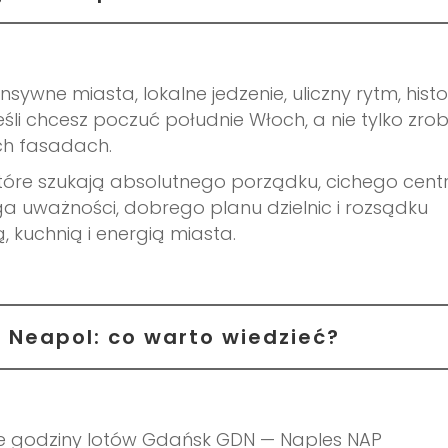
nsywne miasta, lokalne jedzenie, uliczny rytm, histor
eśli chcesz poczuć południe Włoch, a nie tylko zrob
ych fasadach.
 które szukają absolutnego porządku, cichego cent
uważności, dobrego planu dzielnic i rozsądku
 kuchnią i energią miasta.
 Neapol: co warto wiedzieć?
e godziny lotów Gdańsk GDN — Naples NAP