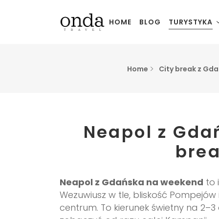
HOME
BLOG
TURYSTYKA
Home
City break z Gda
Neapol z Gda
brea
Neapol z Gdańska na weekend
to 
Wezuwiusz w tle, bliskość Pompejów 
centrum. To kierunek świetny na 2–3 d