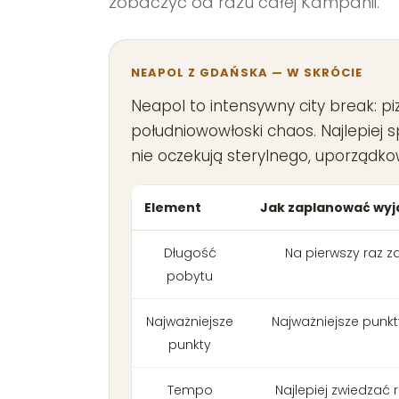
zobaczyć od razu całej Kampanii.
NEAPOL Z GDAŃSKA — W SKRÓCIE
Neapol to intensywny city break: pi
południowowłoski chaos. Najlepiej s
nie oczekują sterylnego, uporząd
Element
Jak zaplanować wyj
Długość
Na pierwszy raz z
pobytu
Najważniejsze
Najważniejsze punkt
punkty
Tempo
Najlepiej zwiedzać 