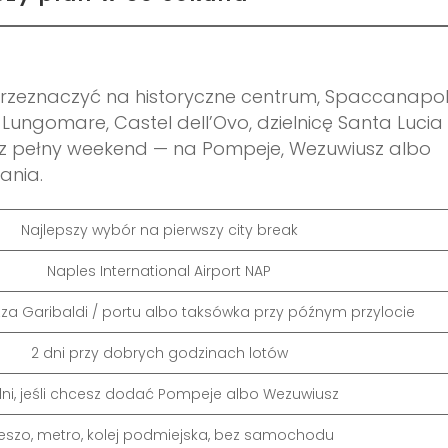
przeznaczyć na historyczne centrum, Spaccanapoli
na Lungomare, Castel dell’Ovo, dzielnicę Santa Lucia 
masz pełny weekend — na Pompeje, Wezuwiusz albo
ania.
Najlepszy wybór na pierwszy city break
Naples International Airport NAP
zza Garibaldi / portu albo taksówka przy późnym przylocie
2 dni przy dobrych godzinach lotów
dni, jeśli chcesz dodać Pompeje albo Wezuwiusz
eszo, metro, kolej podmiejska, bez samochodu