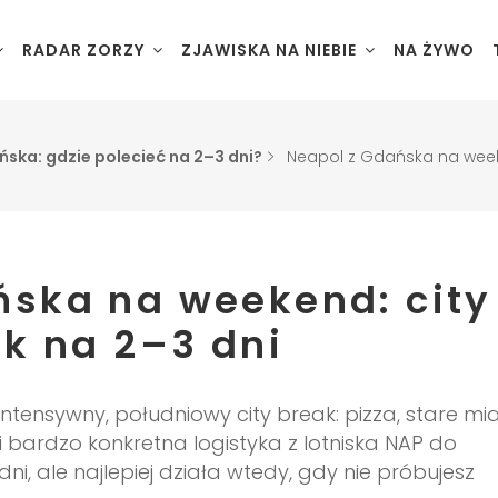
RADAR ZORZY
ZJAWISKA NA NIEBIE
NA ŻYWO
ńska: gdzie polecieć na 2–3 dni?
Neapol z Gdańska na weeke
ńska na weekend: city
k na 2–3 dni
Reykjavík
Golden Circ
intensywny, południowy city break: pizza, stare mia
Lofoty
i bardzo konkretna logistyka z lotniska NAP do
Półwysep R
Senja – Tr
ni, ale najlepiej działa wtedy, gdy nie próbujesz
Półwysep S