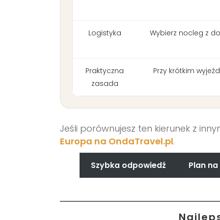
Logistyka
Wybierz nocleg z do
Praktyczna
Przy krótkim wyjeźd
zasada
Jeśli porównujesz ten kierunek z inn
Europa na OndaTravel.pl
.
Szybka odpowiedź
Plan na 
Najlep