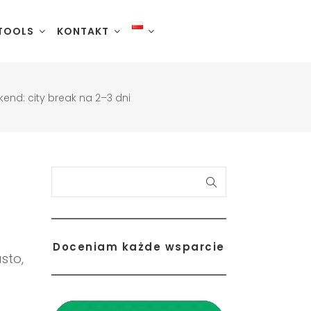
TOOLS
KONTAKT
nd: city break na 2–3 dni
Szukaj
Doceniam każde wsparcie
le
sto,
eykjanes
omso
næfellsnes