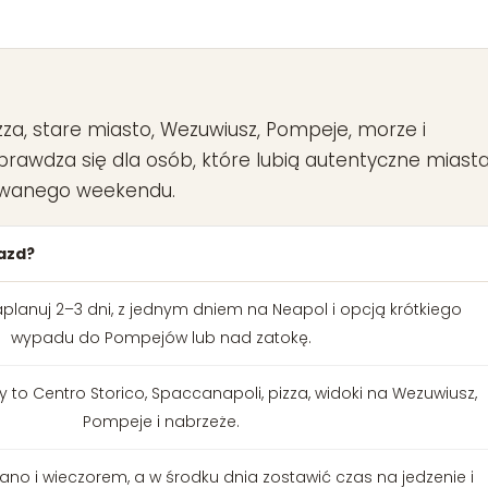
Ring Road
Highlands
zza, stare miasto, Wezuwiusz, Pompeje, morze i
prawdza się dla osób, które lubią autentyczne miasta
kowanego weekendu.
azd?
aplanuj 2–3 dni, z jednym dniem na Neapol i opcją krótkiego
wypadu do Pompejów lub nad zatokę.
y to Centro Storico, Spaccanapoli, pizza, widoki na Wezuwiusz,
Pompeje i nabrzeże.
rano i wieczorem, a w środku dnia zostawić czas na jedzenie i