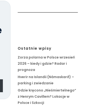
e
Ostatnie wpisy
Zorza polarna w Polsce wrzesień
2026 – kiedy i gdzie? Radar i
prognoza
Hverir na Islandii (Námaskarð) –
parking i zwiedzanie
Gdzie kręcono „Nieśmiertelnego”
z Henrym Cavillem? Lokacje w
Polsce i Szkocji