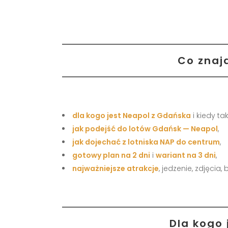
Co znaj
dla kogo jest Neapol z Gdańska
i kiedy ta
jak podejść do lotów Gdańsk — Neapol
,
jak dojechać z lotniska NAP do centrum
,
gotowy plan na 2 dni
i
wariant na 3 dni
,
najważniejsze atrakcje
, jedzenie, zdjęcia, 
Dla kogo 