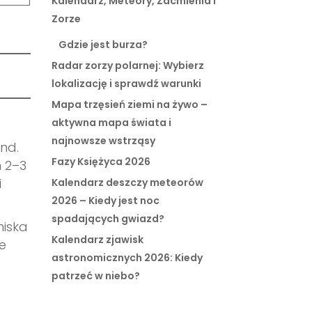
Kalendarz, Meteory, Zaćmienia i
Zorze
Gdzie jest burza?
Radar zorzy polarnej: Wybierz
lokalizację i sprawdź warunki
Mapa trzęsień ziemi na żywo –
aktywna mapa świata i
najnowsze wstrząsy
end.
Fazy Księżyca 2026
n 2–3
i
Kalendarz deszczy meteorów
2026 – Kiedy jest noc
spadających gwiazd?
niska
Kalendarz zjawisk
e
astronomicznych 2026: Kiedy
patrzeć w niebo?