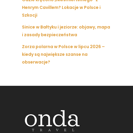
Henrym Cavillem? Lokacje w Polsce i
Szkocji
Sinice w Bałtyku i jeziorze: objawy, mapa
i zasady bezpieczeństwa
Zorza polarna w Polsce w lipcu 2026 –
kiedy są największe szanse na
obserwacje?