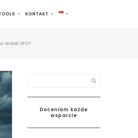
TOOLS
KONTAKT
no statek UFO?
Szukaj
Doceniam każde
cle
wsparcie
Reykjanes
romso
Snæfellsnes