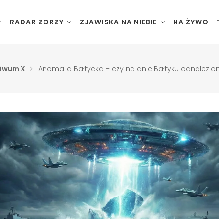
RADAR ZORZY
ZJAWISKA NA NIEBIE
NA ŻYWO
iwum X
Anomalia Bałtycka – czy na dnie Bałtyku odnalezio
Reykjavík
Golden Cir
Lofoty
Półwysep 
Senja – T
Półwysep 