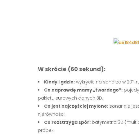
W skrócie (60 sekund):
Kiedy i gdzie:
wykrycie na sonarze w 2011 r.,
Co naprawdę mamy „twardego”:
pojedy
pakietu surowych danych 3D.
Co jest najczęściej mylone:
sonar nie jest
nierówności.
Co rozstrzyga spór:
batymetria 3D (multib
próbek.