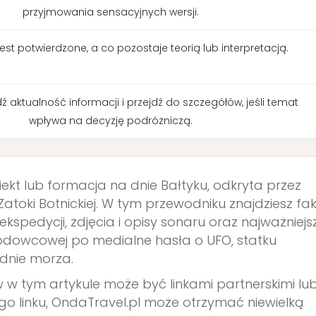
przyjmowania sensacyjnych wersji.
est potwierdzone, a co pozostaje teorią lub interpretacją.
 aktualność informacji i przejdź do szczegółów, jeśli temat
wpływa na decyzję podróżniczą.
ekt lub formacja na dnie Bałtyku, odkryta przez
atoki Botnickiej. W tym przewodniku znajdziesz fak
ekspedycji, zdjęcia i opisy sonaru oraz najważniejs
olodowcowej po medialne hasła o UFO, statku
 dnie morza.
w w tym artykule może być linkami partnerskimi lu
kiego linku, OndaTravel.pl może otrzymać niewielką