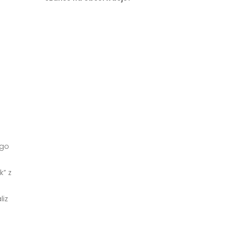
ego
k” z
liz