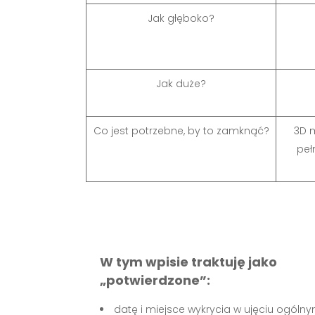
Jak głęboko?
Jak duże?
Co jest potrzebne, by to zamknąć?
3D 
peł
W tym wpisie traktuję jako
„potwierdzone”:
datę i miejsce wykrycia w ujęciu ogólnym