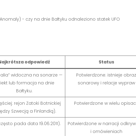
Najkrótsza odpowiedź
Status
alia” widoczna na sonarze —
Potwierdzone: istnieje obra
iekt lub formacja na dnie
sonarowy i relacje wypraw
Bałtyku.
ściej: rejon Zatoki Botnickiej
Potwierdzone w wielu opisa
ędzy Szwecją a Finlandią).
(często pada data 19.06.2011).
Potwierdzone w narracji odkry
i omówieniach