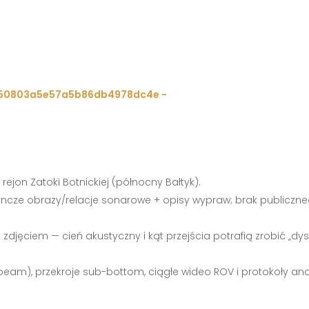
 rejon Zatoki Botnickiej (północny Bałtyk).
ncze obrazy/relacje sonarowe + opisy wypraw; brak publiczn
 zdjęciem — cień akustyczny i kąt przejścia potrafią zrobić „dys
eam), przekroje sub-bottom, ciągłe wideo ROV i protokoły ana