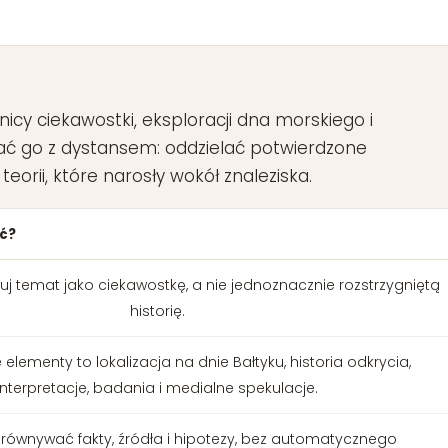
icy ciekawostki, eksploracji dna morskiego i
ytać go z dystansem: oddzielać potwierdzone
eorii, które narosły wokół znaleziska.
ć?
tuj temat jako ciekawostkę, a nie jednoznacznie rozstrzygniętą
historię.
 elementy to lokalizacja na dnie Bałtyku, historia odkrycia,
interpretacje, badania i medialne spekulacje.
orównywać fakty, źródła i hipotezy, bez automatycznego