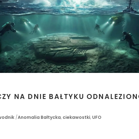
Ring Road
Highlands
ZY NA DNIE BAŁTYKU ODNALEZIO
wodnik
Anomalia Bałtycka
,
ciekawostki
,
UFO