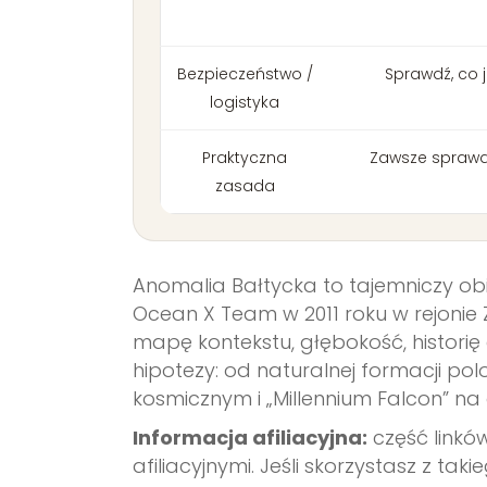
Bezpieczeństwo /
Sprawdź, co j
logistyka
Praktyczna
Zawsze sprawdź
zasada
Anomalia Bałtycka to tajemniczy obi
Ocean X Team w 2011 roku w rejonie Z
mapę kontekstu, głębokość, historię 
hipotezy: od naturalnej formacji p
kosmicznym i „Millennium Falcon” na
Informacja afiliacyjna:
część linkó
afiliacyjnymi. Jeśli skorzystasz z ta