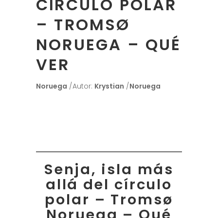
CÍRCULO POLAR
– TROMSØ
NORUEGA – QUÉ
VER
Noruega
Autor:
Krystian
Noruega
Senja, isla más
allá del círculo
polar – Tromsø
Noruega – Qué