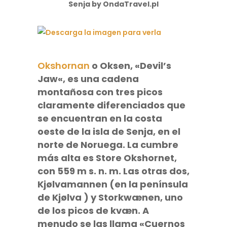
Okshornan
o
Oksen
, «
Devil’s
Jaw
«, es una cadena
montañosa con tres picos
claramente diferenciados que
se encuentran en la costa
oeste de la isla de Senja, en el
norte de Noruega. La cumbre
más alta es
Store Okshornet
,
con 559 m s. n. m. Las otras dos,
Kjølvamannen
(en la península
de
Kjølva
) y
Storkwænen
, uno
de los picos de
kvæn
. A
menudo se las llama
«Cuernos