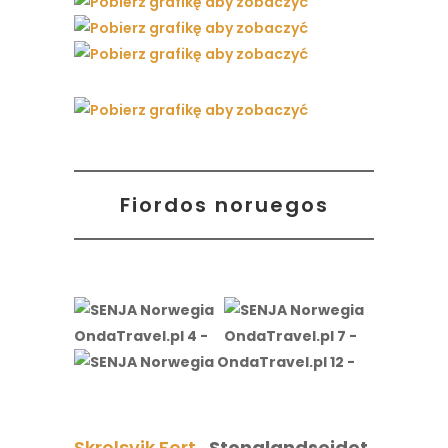
Fiordos noruegos
Skrolsvik Fort
, Stonglandseidet