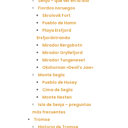
Senja – qué ver en la isla
Fiordos noruegos
Skrolsvik Fort
Pueblo de Hamn
Playa Ersfjord
Ersfjordstranda
Mirador Bergsbotn
Mirador Gryllefjord
Mirador Tungeneset
Okshornan «Devil’s Jaw»
Monte Segla
Pueblo de Husøy
Cima de Segla
Monte Hesten
Isla de Senja – preguntas
más frecuentes
Tromsø
Historia de Tromsø