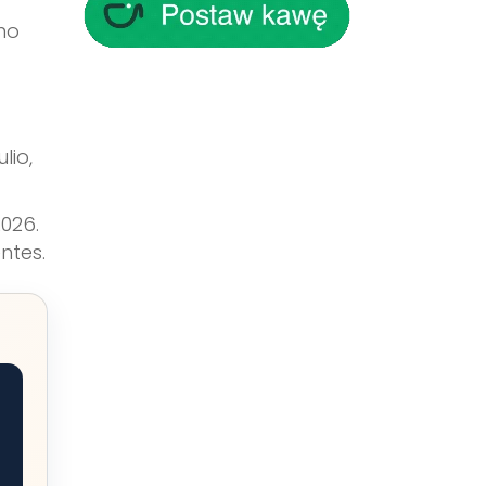
mo
lio,
026.
ntes.