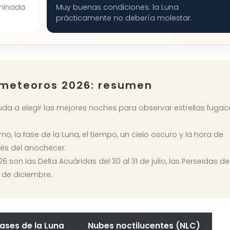
uminada
Muy buenas condiciones: la Luna
prácticamente no debería molestar.
e meteoros 2026: resumen
uda a elegir las mejores noches para observar estrellas fugac
, la fase de la Luna, el tiempo, un cielo oscuro y la hora de
és del anochecer.
son las Delta Acuáridas del 30 al 31 de julio, las Perseidas del
4 de diciembre.
ases de la Luna
Nubes noctilucentes (NLC)