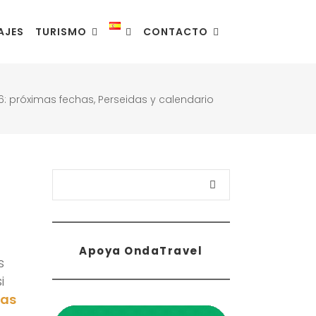
AJES
TURISMO
CONTACTO
26: próximas fechas, Perseidas y calendario
Buscar
Apoya OndaTravel
s
i
das