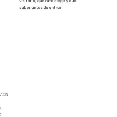
visitarla, qué ruta elegir y qué
saber antes de entrar
vias
a
s