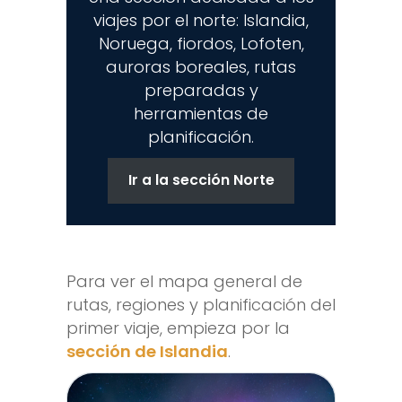
viajes por el norte: Islandia,
Noruega, fiordos, Lofoten,
auroras boreales, rutas
preparadas y
herramientas de
planificación.
Ir a la sección Norte
Para ver el mapa general de
rutas, regiones y planificación del
primer viaje, empieza por la
sección de Islandia
.