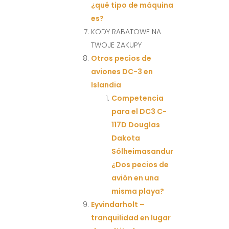
¿qué tipo de máquina
es?
KODY RABATOWE NA
TWOJE ZAKUPY
Otros pecios de
aviones DC-3 en
Islandia
Competencia
para el DC3 C-
117D Douglas
Dakota
Sólheimasandur
¿Dos pecios de
avión en una
misma playa?
Eyvindarholt –
tranquilidad en lugar