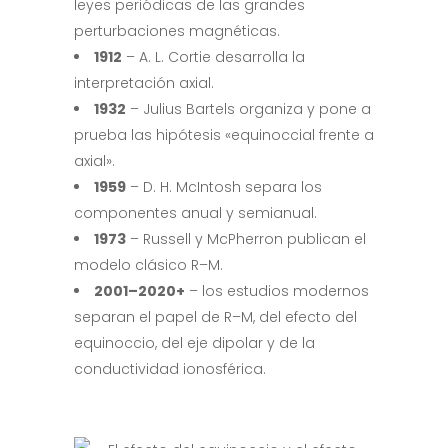
leyes periódicas de las grandes
perturbaciones magnéticas.
1912
– A. L. Cortie desarrolla la
interpretación axial.
1932
– Julius Bartels organiza y pone a
prueba las hipótesis «equinoccial frente a
axial».
1959
– D. H. McIntosh separa los
componentes anual y semianual.
1973
– Russell y McPherron publican el
modelo clásico R–M.
2001–2020+
– los estudios modernos
separan el papel de R–M, del efecto del
equinoccio, del eje dipolar y de la
conductividad ionosférica.