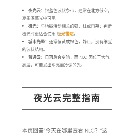
夜光云：
银蓝色波状条带，通常在北方低空，
夏季深暮光中可见。
极光：
与地磁活动相关的弧、柱或帘幕；判断
极光时更适合使用
极光雷达
。
城市光晕：
通常偏黄或橙色，静止，没有细腻
的波状结构。
普通云：
日落后会变暗，而 NLC 因位于大气
高层，可能发出明亮而冷调的光。
夜光云完整指南
本页回答“今天在哪里查看 NLC？”这